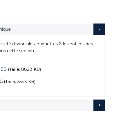
hnique
rité disponibles, étiquettes & les notices des
ans cette section.
LED
(Taille: 882.3 KB)
G
(Taille: 253.3 KB)