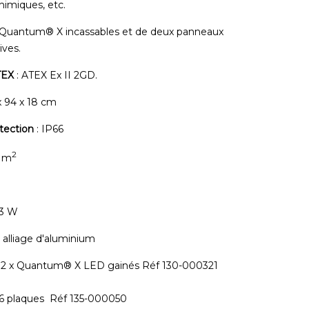
imiques, etc.
Quantum® X incassables et de deux panneaux
ives.
TEX
: ATEX Ex II 2GD.
 x 94 x 18 cm
tection
: IP66
2
0 m
l
3 W
 alliage d'aluminium
2 x Quantum® X LED gainés Réf 130-000321
6 plaques Réf 135-000050