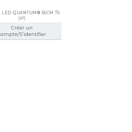
X LED QUANTUM® 55CM T5
(x1)
Créer un
compte/S’identifier