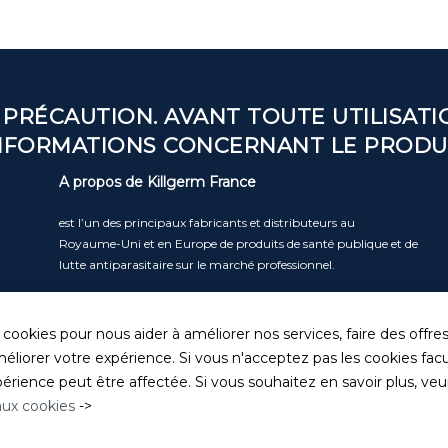
 PRÉCAUTION. AVANT TOUTE UTILISATIO
NFORMATIONS CONCERNANT LE PRODU
A propos de Killgerm France
est l’un des principaux fabricants et distributeurs au
Royaume-Uni et en Europe de produits de santé publique et de
lutte antiparasitaire sur le marché professionnel.
Lire la suite
 cookies pour nous aider à améliorer nos services, faire des offre
éliorer votre expérience. Si vous n'acceptez pas les cookies facul
rience peut être affectée. Si vous souhaitez en savoir plus, veuill
 aux cookies
->
 de confidentialité
|
Politique de cookies
|
Conditions Générales 