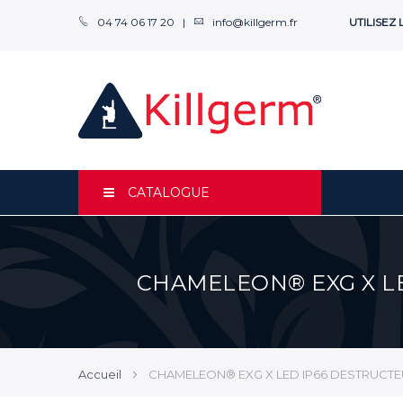
04 74 06 17 20 |
info@killgerm.fr
UTILISEZ
CATALOGUE
CHAMELEON® EXG X L
Accueil
CHAMELEON® EXG X LED IP66 DESTRUCTE