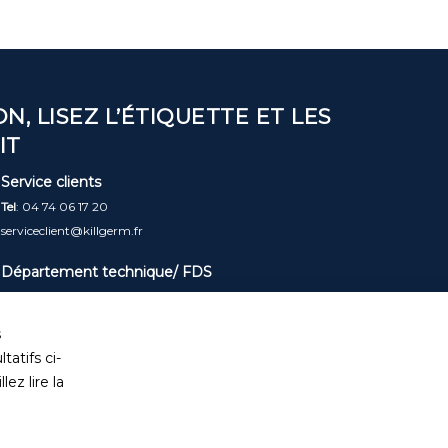
N, LISEZ L’ÉTIQUETTE ET LES
IT
Service clients
Tel
: 04 74 06 17 20
serviceclient@killgerm.fr
Département technique/ FDS
info@killgerm.fr
s
tatifs ci-
ez lire la
de Ventes