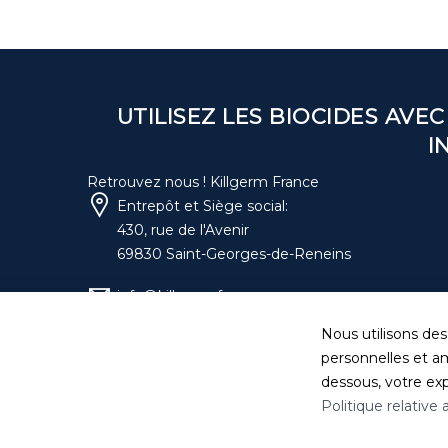
UTILISEZ LES BIOCIDES AVEC
I
Retrouvez nous ! Killgerm France
Entrepôt et Siège social:
430, rue de l'Avenir
69830 Saint-Georges-de-Reneins
info@killgerm.fr
Nous utilisons des
04 74 06 17 20
personnelles et am
dessous, votre expé
Politique relative
Politique