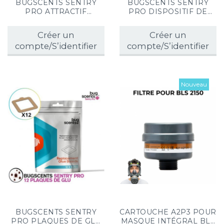
BUGSCENTS SENTRY
BUGSCENTS SENTRY
PRO ATTRACTIF
PRO DISPOSITIF DE
PUNAISES DE LITS 2.4g
DÉTECTION DES
(x4)
PUNAISES DE LIT (x4)
Créer un
Créer un
compte/S’identifier
compte/S’identifier
Nouveau
BUGSCENTS SENTRY
CARTOUCHE A2P3 POUR
PRO PLAQUES DE GLU
MASQUE INTÉGRAL BLS