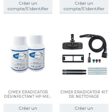
INTÉGRAL ET DEMI
Créer un
Créer un
MASQUE (x2)
compte/S’identifier
compte/S’identifier
CIMEX ERADICATOR
CIMEX ERADICATOR KIT
DÉSINFECTANT HP MED
DE NETTOYAGE
FLACONS DE 50ML (x2)
Créer un
Créer un