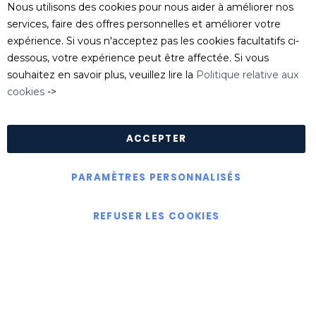
Service clients
Nous utilisons des cookies pour nous aider à améliorer nos
Tel
: 04 74 06 17 20
services, faire des offres personnelles et améliorer votre
serviceclient@killgerm.fr
expérience. Si vous n'acceptez pas les cookies facultatifs ci-
dessous, votre expérience peut être affectée. Si vous
Département technique/ FDS
souhaitez en savoir plus, veuillez lire la
Politique relative aux
info@killgerm.fr
cookies
->
Politique de confidentialité
|
Politique de cookies
|
Conditions Générales de Ventes
ACCEPTER
PARAMÈTRES PERSONNALISÉS
Copyright © Killgerm Group Ltd
REFUSER LES COOKIES