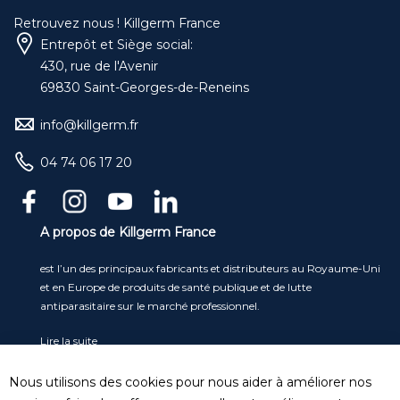
Retrouvez nous ! Killgerm France
Entrepôt et Siège social:
430, rue de l'Avenir
69830 Saint-Georges-de-Reneins
info@killgerm.fr
04 74 06 17 20
A propos de Killgerm France
est l’un des principaux fabricants et distributeurs au Royaume-Uni
et en Europe de produits de santé publique et de lutte
antiparasitaire sur le marché professionnel.
Lire la suite
Service clients
Nous utilisons des cookies pour nous aider à améliorer nos
Tel
: 04 74 06 17 20