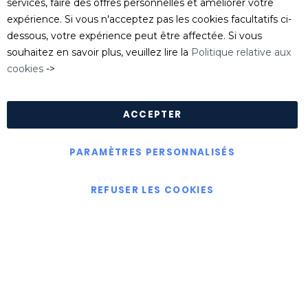
services, faire des offres personnelles et améliorer votre
serviceclient@killgerm.fr
expérience. Si vous n'acceptez pas les cookies facultatifs ci-
dessous, votre expérience peut être affectée. Si vous
Département technique/ FDS
souhaitez en savoir plus, veuillez lire la
Politique relative aux
info@killgerm.fr
cookies
->
Politique de confidentialité
|
Politique de cookies
|
Conditions Générales de Ventes
ACCEPTER
PARAMÈTRES PERSONNALISÉS
Copyright © Killgerm Group Ltd
REFUSER LES COOKIES