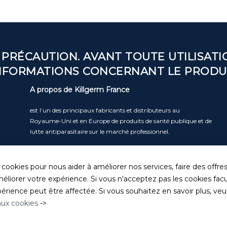
 PRÉCAUTION. AVANT TOUTE UTILISATIO
NFORMATIONS CONCERNANT LE PRODU
A propos de Killgerm France
est l’un des principaux fabricants et distributeurs au
Royaume-Uni et en Europe de produits de santé publique et de
lutte antiparasitaire sur le marché professionnel.
Lire la suite
 cookies pour nous aider à améliorer nos services, faire des offre
éliorer votre expérience. Si vous n'acceptez pas les cookies facul
rience peut être affectée. Si vous souhaitez en savoir plus, veuill
 aux cookies
->
 de confidentialité
|
Politique de cookies
|
Conditions Générales 