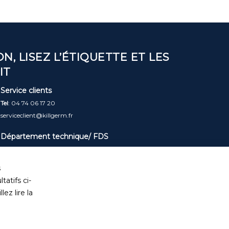
N, LISEZ L’ÉTIQUETTE ET LES
IT
Service clients
Tel
: 04 74 06 17 20
serviceclient@killgerm.fr
Département technique/ FDS
info@killgerm.fr
s
tatifs ci-
ez lire la
de Ventes