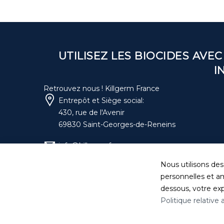
UTILISEZ LES BIOCIDES AVEC
I
Retrouvez nous ! Killgerm France
Entrepôt et Siège social:
430, rue de l'Avenir
69830 Saint-Georges-de-Reneins
info@killgerm.fr
Nous utilisons des
04 74 06 17 20
personnelles et am
dessous, votre expé
Politique relative
Politique