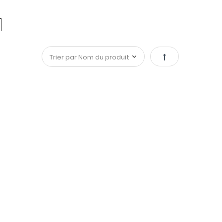
Par
ordre
décroissant