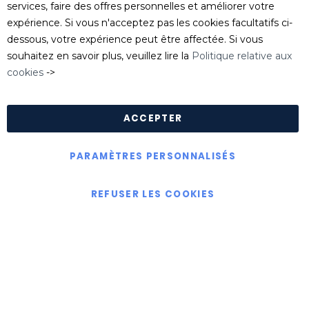
Tel
: 04 74 06 17 20
services, faire des offres personnelles et améliorer votre
serviceclient@killgerm.fr
expérience. Si vous n'acceptez pas les cookies facultatifs ci-
dessous, votre expérience peut être affectée. Si vous
Département technique/ FDS
souhaitez en savoir plus, veuillez lire la
Politique relative aux
info@killgerm.fr
cookies
->
Politique de confidentialité
|
Politique de cookies
|
Conditions Générales de Ventes
ACCEPTER
PARAMÈTRES PERSONNALISÉS
Copyright © Killgerm Group Ltd
REFUSER LES COOKIES