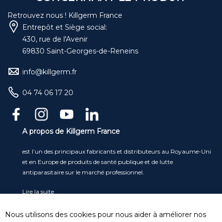
Retrouvez nous ! Killgerm France
Entrepôt et Siège social:
430, rue de l'Avenir
69830 Saint-Georges-de-Reneins
info@killgerm.fr
04 74 06 17 20
A propos de Killgerm France
est l’un des principaux fabricants et distributeurs au Royaume-Uni
et en Europe de produits de santé publique et de lutte
antiparasitaire sur le marché professionnel.
Lire la suite
Service clients
Nous utilisons des cookies pour nous aider à améliorer nos