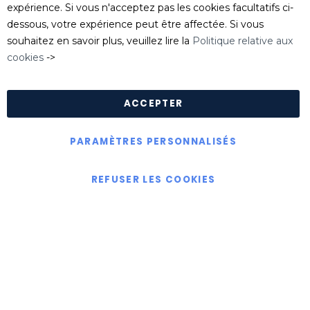
serviceclient@killgerm.fr
expérience. Si vous n'acceptez pas les cookies facultatifs ci-
dessous, votre expérience peut être affectée. Si vous
Département technique/ FDS
souhaitez en savoir plus, veuillez lire la
Politique relative aux
info@killgerm.fr
cookies
->
Politique de confidentialité
|
Politique de cookies
|
Conditions Générales de Ventes
ACCEPTER
PARAMÈTRES PERSONNALISÉS
Copyright © Killgerm Group Ltd
REFUSER LES COOKIES