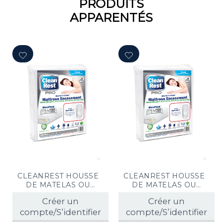
PRODUITS
APPARENTÉS
CLEANREST HOUSSE
CLEANREST HOUSSE
DE MATELAS OU
DE MATELAS OU
SOMMIERS ANTI-
SOMMIER ANTI-
Créer un
Créer un
PUNAISES DE LIT
PUNAISES DE LIT
compte/S’identifier
90X190X18-38CM
compte/S’identifier
135x190x28-45CM