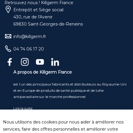
Retrouvez nous ! Killgerm France
Entrepôt et Siège social:
430, rue de l'Avenir
69830 Saint-Georges-de-Reneins
info@killgerm.fr
04 74 06 17 20
A propos de Killgerm France
est l’un des principaux fabricants et distributeurs au Royaume-Uni
et en Europe de produits de santé publique et de lutte
antiparasitaire sur le marché professionnel.
Lire la suite
Service clients
Nous utilisons des cookies pour nous aider à améliorer nos
Tel
: 04 74 06 17 20
services, faire des offres personnelles et améliorer votre