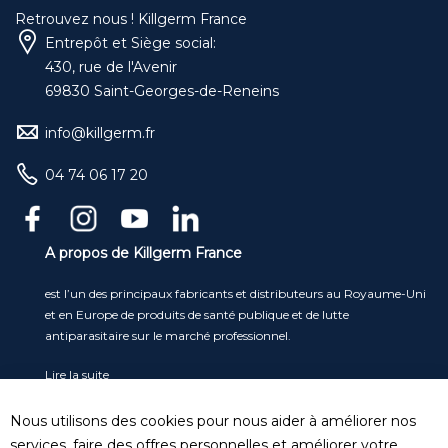
Retrouvez nous ! Killgerm France
Entrepôt et Siège social:
430, rue de l'Avenir
69830 Saint-Georges-de-Reneins
info@killgerm.fr
04 74 06 17 20
A propos de Killgerm France
est l’un des principaux fabricants et distributeurs au Royaume-Uni
et en Europe de produits de santé publique et de lutte
antiparasitaire sur le marché professionnel.
Lire la suite
Service clients
Nous utilisons des cookies pour nous aider à améliorer nos
Tel
: 04 74 06 17 20
services, faire des offres personnelles et améliorer votre