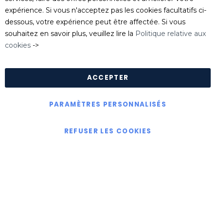
serviceclient@killgerm.fr
expérience. Si vous n'acceptez pas les cookies facultatifs ci-
dessous, votre expérience peut être affectée. Si vous
Département technique/ FDS
souhaitez en savoir plus, veuillez lire la
Politique relative aux
info@killgerm.fr
cookies
->
Politique de confidentialité
|
Politique de cookies
|
Conditions Générales de Ventes
ACCEPTER
PARAMÈTRES PERSONNALISÉS
Copyright © Killgerm Group Ltd
REFUSER LES COOKIES