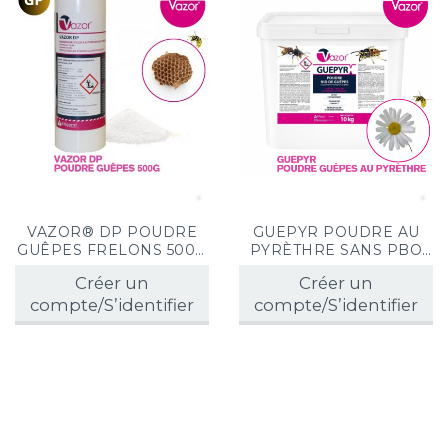
VAZOR® DP POUDRE
GUEPYR POUDRE AU
GUÊPES FRELONS 500G
PYRÈTHRE SANS PBO
(x12) SPÉCIAL REVENTE
GUÊPES & FRELONS
Créer un
Créer un
AU GRAND PUBLIC
SEAU DE 10 KG
compte/S’identifier
compte/S’identifier