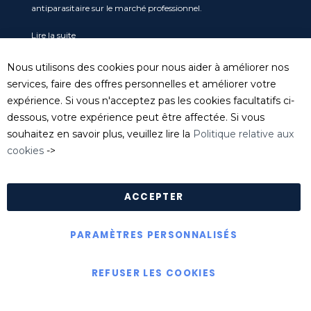
antiparasitaire sur le marché professionnel.
Lire la suite
Service clients
Nous utilisons des cookies pour nous aider à améliorer nos
Tel
: 04 74 06 17 20
services, faire des offres personnelles et améliorer votre
serviceclient@killgerm.fr
expérience. Si vous n'acceptez pas les cookies facultatifs ci-
dessous, votre expérience peut être affectée. Si vous
Département technique/ FDS
souhaitez en savoir plus, veuillez lire la
Politique relative aux
info@killgerm.fr
cookies
->
Politique de confidentialité
|
Politique de cookies
|
Conditions Générales de Ventes
ACCEPTER
PARAMÈTRES PERSONNALISÉS
Copyright © Killgerm Group Ltd
REFUSER LES COOKIES