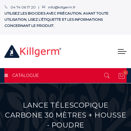
04 74 06 17 20 |
info@killgerm.fr
UTILISEZ LES BIOCIDES AVEC PRÉCAUTION. AVANT TOUTE
UTILISATION, LISEZ L’ÉTIQUETTE ET LES INFORMATIONS
CONCERNANT LE PRODUIT.
0
CATALOGUE
Mon
LANCE TÉLESCOPIQUE
CARBONE 30 MÈTRES + HOUSSE
- POUDRE