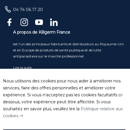
04 74 06 17 20
A propos de Killgerm France
est l’un des principaux fabricants et distributeurs au Royaume-Uni
et en Europe de produits de santé publique et de lutte
antiparasitaire sur le marché professionnel.
Lire la suite
Service clients
Nous utilisons des cookies pour nous aider à améliorer nos
Tel
: 04 74 06 17 20
services, faire des offres personnelles et améliorer votre
serviceclient@killgerm.fr
expérience. Si vous n'acceptez pas les cookies facultatifs ci-
dessous, votre expérience peut être affectée. Si vous
Département technique/ FDS
souhaitez en savoir plus, veuillez lire la
Politique relative aux
info@killgerm.fr
cookies
->
Politique de confidentialité
|
Politique de cookies
|