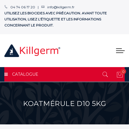
04 74 06 17 20 |
info@killgerm.fr
UTILISEZ LES BIOCIDES AVEC PRÉCAUTION. AVANT TOUTE
UTILISATION, LISEZ L’ÉTIQUETTE ET LES INFORMATIONS
CONCERNANT LE PRODUIT.
0
CATALOGUE
Mon
KOATMÉRULE D10 5KG