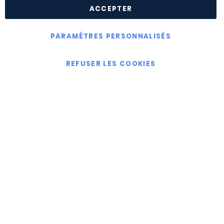
Conditions Générales de Ventes
ACCEPTER
PARAMÈTRES PERSONNALISÉS
Copyright © Killgerm Group Ltd
REFUSER LES COOKIES