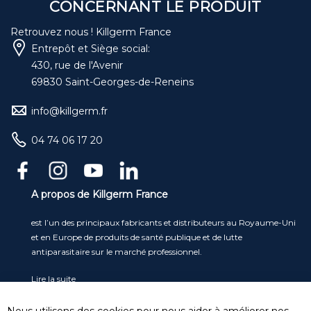
CONCERNANT LE PRODUIT
Retrouvez nous ! Killgerm France
Entrepôt et Siège social:
430, rue de l'Avenir
69830 Saint-Georges-de-Reneins
info@killgerm.fr
04 74 06 17 20
A propos de Killgerm France
est l’un des principaux fabricants et distributeurs au Royaume-Uni
et en Europe de produits de santé publique et de lutte
antiparasitaire sur le marché professionnel.
Lire la suite
Service clients