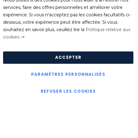
Nous utilisons des cookies pour nous aider à améliorer nos
Tel
: 04 74 06 17 20
services, faire des offres personnelles et améliorer votre
serviceclient@killgerm.fr
expérience. Si vous n'acceptez pas les cookies facultatifs ci-
dessous, votre expérience peut être affectée. Si vous
Département technique/ FDS
souhaitez en savoir plus, veuillez lire la
Politique relative aux
info@killgerm.fr
cookies
->
Politique de confidentialité
|
Politique de cookies
|
Conditions Générales de Ventes
ACCEPTER
PARAMÈTRES PERSONNALISÉS
Copyright © Killgerm Group Ltd
REFUSER LES COOKIES