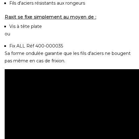
Fils d'aciers résistants aux rongeurs
Raxit se fixe simplement au moyen de :
Vis à tête plate
ou
Fix ALL Réf 400-000035
Sa forme ondulée garantie que les fils d'aciers ne bougent
pas même en cas de frixion.