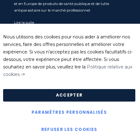
et en Europe de produits de santé publique et de lutte
antiparasitaire sur le marché professionnel.
Lire la suite
Service clients
Nous utilisons des cookies pour nous aider à améliorer nos
Tel
: 04 74 06 17 20
services, faire des offres personnelles et améliorer votre
serviceclient@killgerm.fr
expérience. Si vous n'acceptez pas les cookies facultatifs ci-
dessous, votre expérience peut être affectée. Si vous
Département technique/ FDS
souhaitez en savoir plus, veuillez lire la
Politique relative aux
info@killgerm.fr
cookies
->
Politique de confidentialité
|
Politique de cookies
|
Conditions Générales de Ventes
ACCEPTER
PARAMÈTRES PERSONNALISÉS
Copyright © Killgerm Group Ltd
REFUSER LES COOKIES