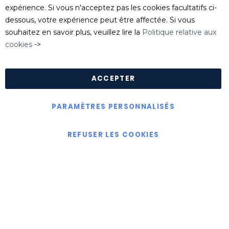
serviceclient@killgerm.fr
expérience. Si vous n'acceptez pas les cookies facultatifs ci-
dessous, votre expérience peut être affectée. Si vous
Département technique/ FDS
souhaitez en savoir plus, veuillez lire la
Politique relative aux
info@killgerm.fr
cookies
->
Politique de confidentialité
|
Politique de cookies
|
Conditions Générales de Ventes
ACCEPTER
PARAMÈTRES PERSONNALISÉS
Copyright © Killgerm Group Ltd
REFUSER LES COOKIES