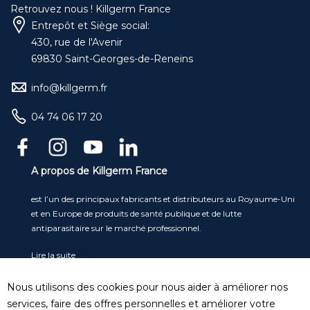
Retrouvez nous ! Killgerm France
Entrepôt et Siège social:
430, rue de l'Avenir
69830 Saint-Georges-de-Reneins
info@killgerm.fr
04 74 06 17 20
A propos de Killgerm France
est l’un des principaux fabricants et distributeurs au Royaume-Uni
et en Europe de produits de santé publique et de lutte
antiparasitaire sur le marché professionnel.
Lire la suite
Service clients
Nous utilisons des cookies pour nous aider à améliorer nos
Tel
: 04 74 06 17 20
services, faire des offres personnelles et améliorer votre