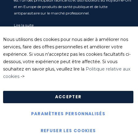
est l’un des principaux fabricants et distributeurs au Royaume-Uni
et en Europe de produits de santé publique et de lutte
antiparasitaire sur le marché professionnel.
Lire la suite
Service clients
Nous utilisons des cookies pour nous aider à améliorer nos
Tel
: 04 74 06 17 20
services, faire des offres personnelles et améliorer votre
serviceclient@killgerm.fr
expérience. Si vous n'acceptez pas les cookies facultatifs ci-
dessous, votre expérience peut être affectée. Si vous
Département technique/ FDS
souhaitez en savoir plus, veuillez lire la
Politique relative aux
info@killgerm.fr
cookies
->
Politique de confidentialité
|
Politique de cookies
|
Conditions Générales de Ventes
ACCEPTER
PARAMÈTRES PERSONNALISÉS
Copyright © Killgerm Group Ltd
REFUSER LES COOKIES