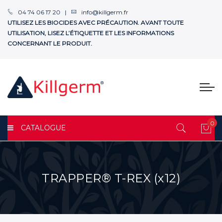
04 74 06 17 20 |
info@killgerm.fr
UTILISEZ LES BIOCIDES AVEC PRÉCAUTION. AVANT TOUTE
UTILISATION, LISEZ L’ÉTIQUETTE ET LES INFORMATIONS
CONCERNANT LE PRODUIT.
0
CATALOGUE
Mon
TRAPPER® T-REX (x12)