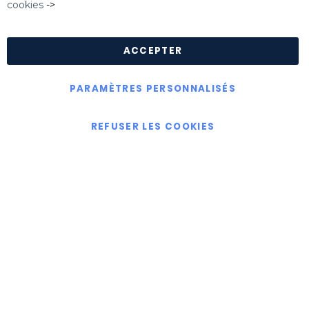
cookies
->
Politique de confidentialité
|
Politique de cookies
|
Conditions Générales de Ventes
ACCEPTER
PARAMÈTRES PERSONNALISÉS
Copyright © Killgerm Group Ltd
REFUSER LES COOKIES