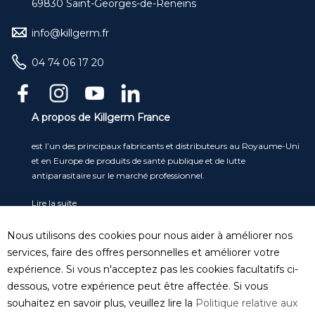
69830 Saint-Georges-de-Reneins
info@killgerm.fr
04 74 06 17 20
A propos de Killgerm France
est l’un des principaux fabricants et distributeurs au Royaume-Uni
et en Europe de produits de santé publique et de lutte
antiparasitaire sur le marché professionnel.
Lire la suite
Service clients
Nous utilisons des cookies pour nous aider à améliorer nos
Tel
: 04 74 06 17 20
services, faire des offres personnelles et améliorer votre
serviceclient@killgerm.fr
expérience. Si vous n'acceptez pas les cookies facultatifs ci-
dessous, votre expérience peut être affectée. Si vous
Département technique/ FDS
souhaitez en savoir plus, veuillez lire la
Politique relative aux
info@killgerm.fr